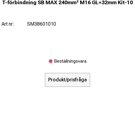
T-förbindning SB MAX 240mm² M16 GL=32mm Kit-10
Art nr:
SM38601010
Beställningsvara
Produkt/prisfråga