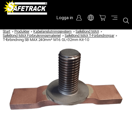
Logga in
Start
/
Produkter
/
Kabelanslutningssystem
/
SafeBond MAX
/
SafeBond MAX Förbrukningsmateriel
/
SafeBond MAX T-Förbindningar
/
T-förbindning SB MAX 240mm² M16 GL=32mm Kit-10