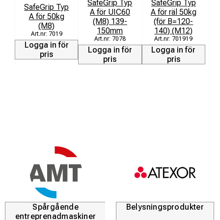
SafeGrip Typ
SafeGrip Typ
SafeGrip Typ
A för UIC60
A för räl 50kg
A för 50kg
(M8) 139-
(för B=120-
(M8)
150mm
140) (M12)
7019
7078
701919
L
Logga in för
Logga in för
Logga in för
pris
pris
pris
Spårgående
Belysningsprodukter
entreprenadmaskiner