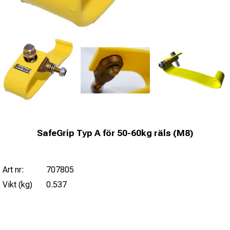
SafeGrip Typ A för 50-60kg räls (M8)
Art nr:
707805
Vikt (kg)
0.537