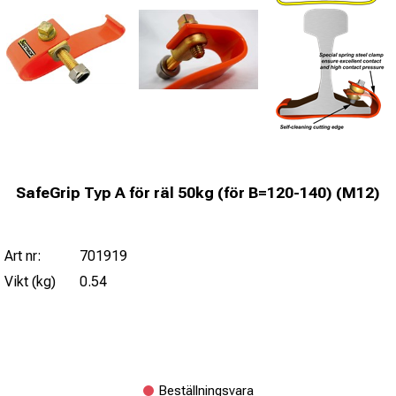
SafeGrip Typ A för räl 50kg (för B=120-140) (M12)
Art nr:
701919
Vikt (kg)
0.54
Beställningsvara