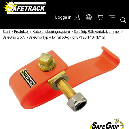
Logga in
Start
/
Produkter
/
Kabelanslutningssystem
/
SafeGrip Rälskontaktklämmor
/
SafeGrip typ A
/
SafeGrip Typ A för räl 50kg (för B=120-140) (M12)