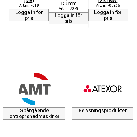
(M8)
räls (M8)
150mm
7019
707805
7078
Logga in för
Logga in för
Logga in för
pris
pris
pris
Spårgående
Belysningsprodukter
entreprenadmaskiner