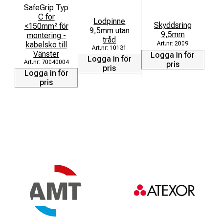
SafeGrip Typ
C för
S
Lodpinne
Skyddsring
<150mm² för
A
9,5mm utan
9,5mm
montering -
tråd
kabelsko till
2009
10131
Vänster
Logga in för
Logga in för
70040004
L
pris
pris
Logga in för
pris