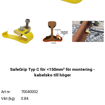
SafeGrip Typ C för <150mm² för montering -
kabelsko till höger
Art nr:
70040002
Vikt (kg)
0.84