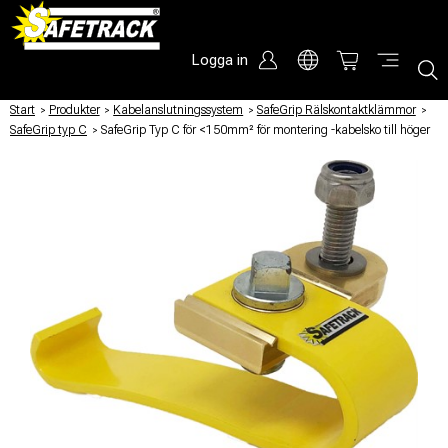
Logga in
Start
/
Produkter
/
Kabelanslutningssystem
/
SafeGrip Rälskontaktklämmor
/
SafeGrip typ C
/
SafeGrip Typ C för <150mm² för montering -kabelsko till höger