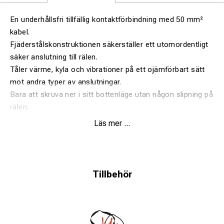
En underhållsfri tillfällig kontaktförbindning med 50 mm²
kabel.
Fjäderstålskonstruktionen säkerställer ett utomordentligt
säker anslutning till rälen.
Tåler värme, kyla och vibrationer på ett ojämförbart sätt
mot andra typer av anslutningar.
Bara att skruva ner i sitt bottenläge utan någon slipning på
rälen.
Läs mer ...
Passar rälsstorlek 50-60 kg. (Rälsfot 125-150 mm).
Tillbehör