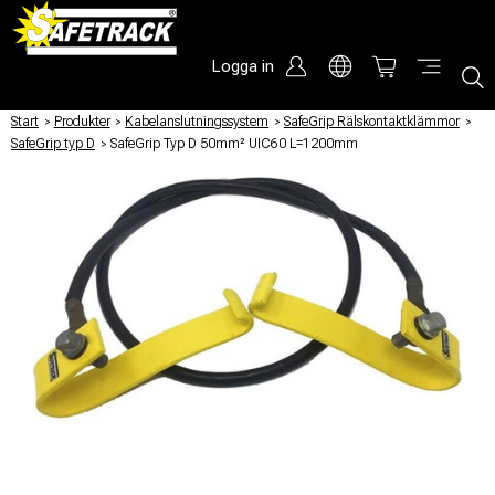
Logga in
Start
/
Produkter
/
Kabelanslutningssystem
/
SafeGrip Rälskontaktklämmor
/
SafeGrip typ D
/
SafeGrip Typ D 50mm² UIC60 L=1200mm