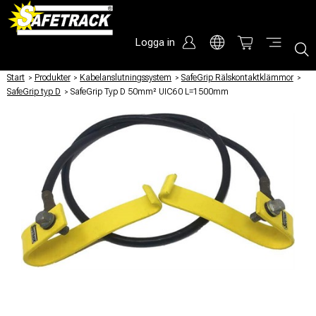
Logga in
Start
/
Produkter
/
Kabelanslutningssystem
/
SafeGrip Rälskontaktklämmor
/
SafeGrip typ D
/
SafeGrip Typ D 50mm² UIC60 L=1500mm