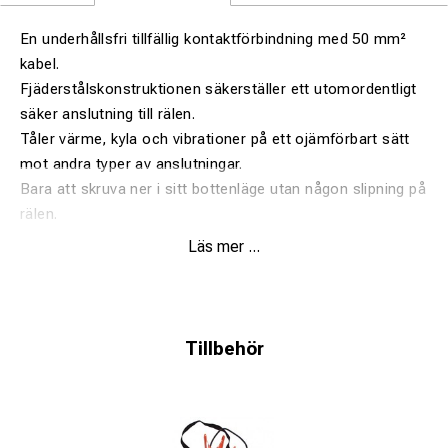
En underhållsfri tillfällig kontaktförbindning med 50 mm²
kabel.
Fjäderstålskonstruktionen säkerställer ett utomordentligt
säker anslutning till rälen.
Tåler värme, kyla och vibrationer på ett ojämförbart sätt
mot andra typer av anslutningar.
Bara att skruva ner i sitt bottenläge utan någon slipning på
rälen.
Läs mer ...
Passar rälsstorlek 60 kg. (Rälsfot 139-150 mm).
Tillbehör