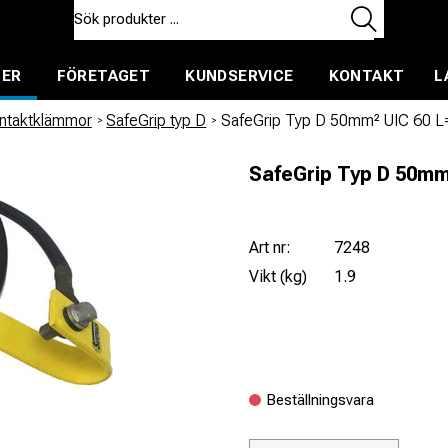
TER
FÖRETAGET
KUNDSERVICE
KONTAKT
L
ent för uthyrning
ontaktklämmor
/
SafeGrip typ D
/
SafeGrip Typ D 50mm² UIC 60
SafeGrip Typ D 50m
Art nr:
7248
Vikt (kg)
1.9
Beställningsvara