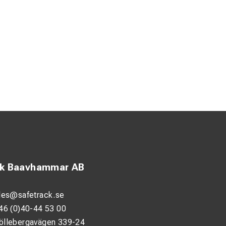
ck Baavhammar AB
les@safetrack.se
46 (0)40-44 53 00
öllebergavägen 339-24