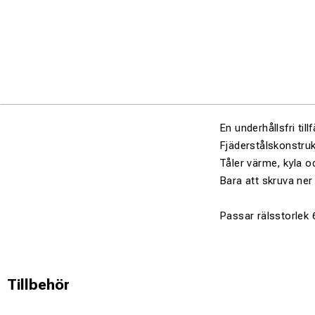
En underhållsfri til
Fjäderstålskonstrukt
Tåler värme, kyla o
Bara att skruva ner 
Passar rälsstorlek 
Tillbehör