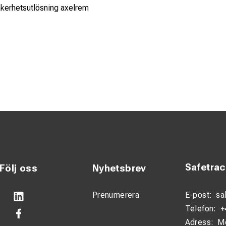
kerhetsutlösning axelrem
Safetra
Följ oss
Nyhetsbrev
Prenumerera
E-post:
sa
Telefon:
+
Adress:
M