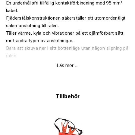
En underhållsfri tillfällig kontaktförbindning med 95 mm²
kabel.
Fjäderstålskonstruktionen säkerställer ett utomordentligt
säker anslutning till rälen.
Tåler värme, kyla och vibrationer på ett ojämförbart sätt
mot andra typer av anslutningar.
Bara att skruva ner i sitt bottenläge utan någon slipning på
rälen.
Läs mer ...
Passar rälsstorlek 50-60 kg. (Rälsfot 125-150 mm).
Tillbehör