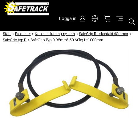
Logga in
Start
/
Produkter
/
Kabelanslutningssystem
/
SafeGrip Rälskontaktklämmor
/
SafeGrip typ D
/
SafeGrip Typ D 95mm² 50-60kg L=1000mm