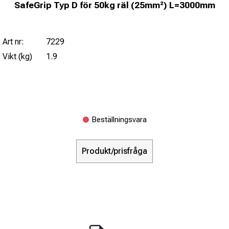
SafeGrip Typ D för 50kg räl (25mm²) L=3000mm
Art nr:
7229
Vikt (kg)
1.9
Beställningsvara
Produkt/prisfråga