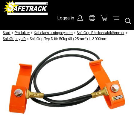
Logga in
Start
/
Produkter
/
Kabelanslutningssystem
/
SafeGrip Rälskontaktklämmor
/
SafeGrip typ D
/
SafeGrip Typ D för 50kg räl (25mm²) L=3000mm