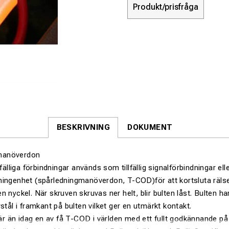
Produkt/prisfråga
BESKRIVNING
DOKUMENT
manöverdon
lfälliga förbindningar används som tillfällig signalförbindningar el
ningenhet (spårledningmanöverdon, T-COD)för att kortsluta räls
n nyckel. När skruven skruvas ner helt, blir bulten låst. Bulten h
stål i framkant på bulten vilket ger en utmärkt kontakt.
 än idag en av få T-COD i världen med ett fullt godkännande på