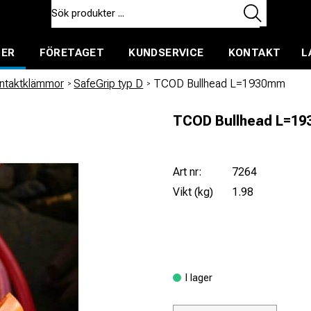
TER
FÖRETAGET
KUNDSERVICE
KONTAKT
L
ent för uthyrning
ontaktklämmor
/
SafeGrip typ D
/
TCOD Bullhead L=1930mm
TCOD Bullhead L=1
Art nr:
7264
Vikt (kg)
1.98
I lager