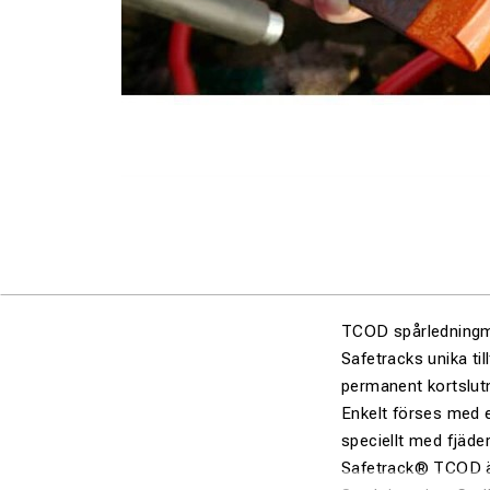
TCOD spårledning
Safetracks unika til
permanent kortslut
Enkelt förses med e
speciellt med fjäder
Safetrack® TCOD är