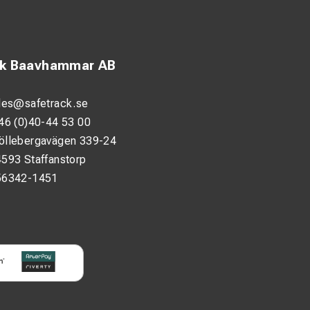
ck Baavhammar AB
les@safetrack.se
46 (0)40-44 53 00
öllebergavägen 339-24
593 Staffanstorp
56342-1451