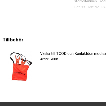
Storbritannien. God
Oct 99. Cert.No. PA
Tillbehör
Väska till TCOD och Kontaktdon med sä
7008