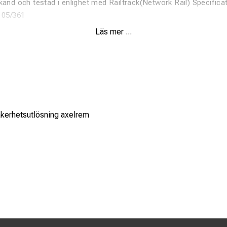
känd och testad i enlighet med Railtrack(Network Rail) Specific
 05/361
Läs mer ...
kerhetsutlösning axelrem