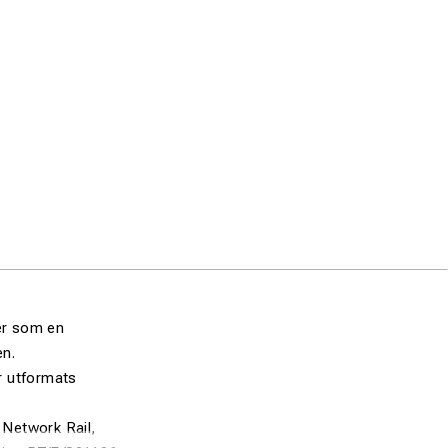
ler som en
en.
ar utformats
 Network Rail,