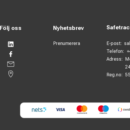
Safetra
Följ oss
Nyhetsbrev
Prenumerera
E-post:
sa
Telefon:
+
Adress:
M
24
Reg.no:
5