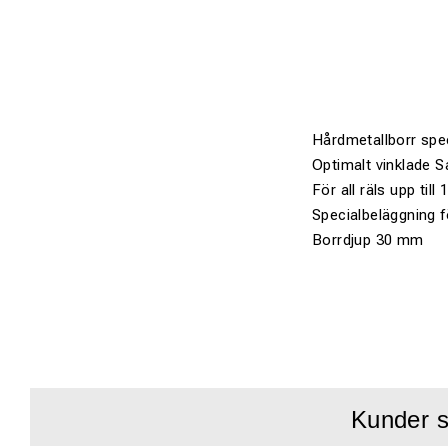
Hårdmetallborr spec
Optimalt vinklade S
För all räls upp till
Specialbeläggning f
Borrdjup 30 mm
Kunder s