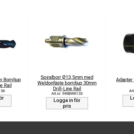
Spiralborr Ø13,5mm med
m Borrdjup
Adapter
Weldonfäste borrdjup 30mm
e Rail
Drill-Line Rail
136
59SBWK135
ör
L
Logga in för
pris