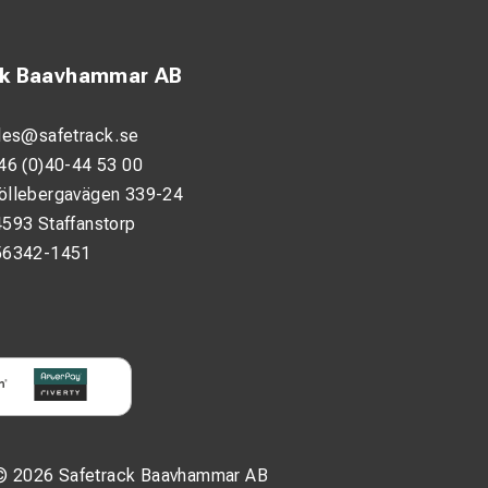
ck Baavhammar AB
les@safetrack.se
46 (0)40-44 53 00
öllebergavägen 339-24
593 Staffanstorp
56342-1451
© 2026 Safetrack Baavhammar AB