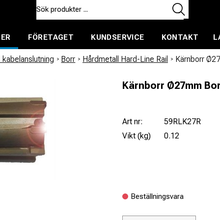
TER
FÖRETAGET
KUNDSERVICE
KONTAKT
L
ent för uthyrning
 kabelanslutning
/
Borr
/
Hårdmetall Hard-Line Rail
/
Kärnborr Ø2
Kärnborr Ø27mm Bor
Art nr:
59RLK27R
Vikt (kg)
0.12
Beställningsvara