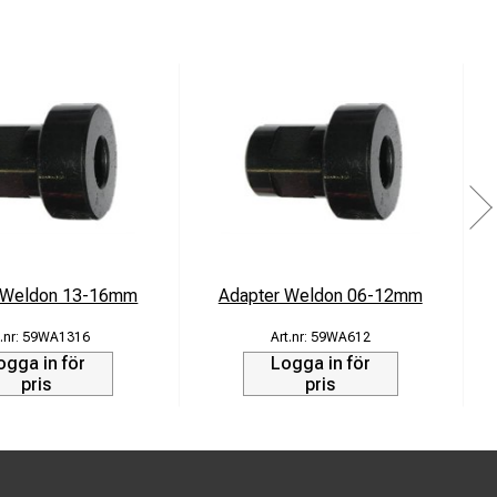
 Weldon 13-16mm
Adapter Weldon 06-12mm
59WA1316
59WA612
ogga in för
Logga in för
pris
pris