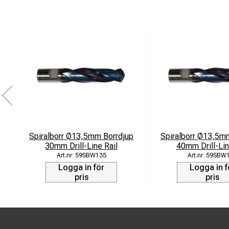
Spiralborr Ø13,5mm Borrdjup
Spiralborr Ø13,5m
30mm Drill-Line Rail
40mm Drill-Lin
59SBW135
59SBW
Logga in för
Logga in f
pris
pris