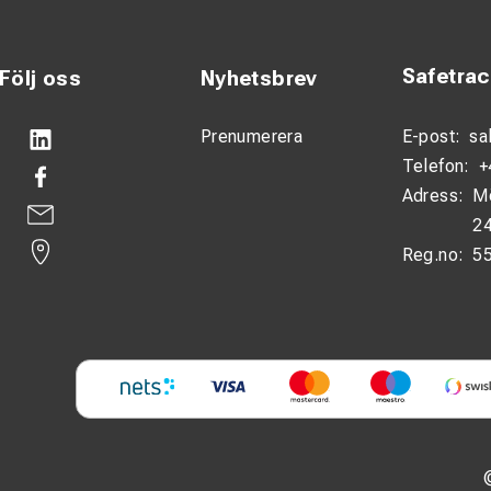
Safetra
Följ oss
Nyhetsbrev
Prenumerera
E-post:
sa
Telefon:
+
Adress:
M
24
Reg.no:
5