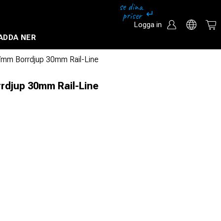
Logga in
ADDA NER
Säkerhetssystem och övervakningssystem
7mm Borrdjup 30mm Rail-Line
rdjup 30mm Rail-Line