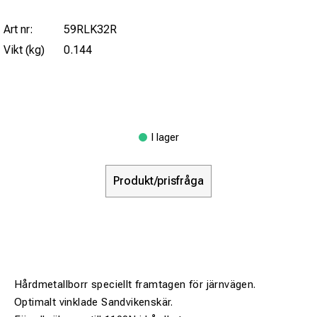
Art nr:
59RLK32R
Vikt (kg)
0.144
I lager
Produkt/prisfråga
Hårdmetallborr speciellt framtagen för järnvägen.
Optimalt vinklade Sandvikenskär.