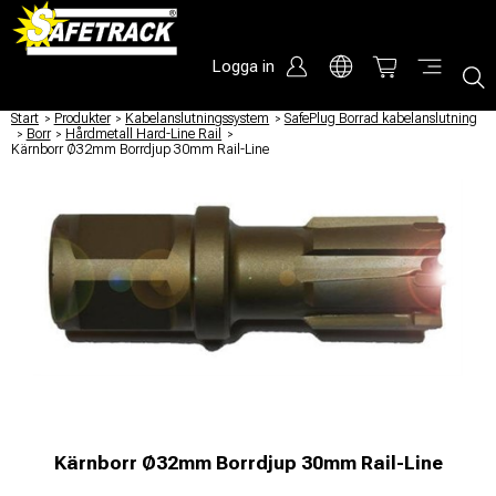
Logga in
Start
/
Produkter
/
Kabelanslutningssystem
/
SafePlug Borrad kabelanslutning
/
Borr
/
Hårdmetall Hard-Line Rail
/
Kärnborr Ø32mm Borrdjup 30mm Rail-Line
Kärnborr Ø32mm Borrdjup 30mm Rail-Line