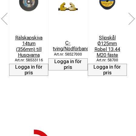
Rälskapskiva
Slipskål
C-
14tum
Ø125mm
tving/Nödförband
(356mm) till
Robel 13.44
[
Husqvarna
M20 fäste
58527000
58533116
58700
Logga in för
Logga in för
Logga in för
L
pris
pris
pris