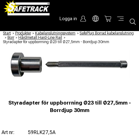
Logga in
Start
/
Produkter
/
Kabelanslutningssystem
/
SafePlug Borrad kabelanslutning
/
Borr
/
Hårdmetall Hard-Line Rail
/
Styradapter för uppborrning Ø23 till Ø27,5mm - Borrdjup 30mm
Styradapter för uppborrning Ø23 till Ø27,5mm -
Borrdjup 30mm
Art nr:
59RLK27,5A