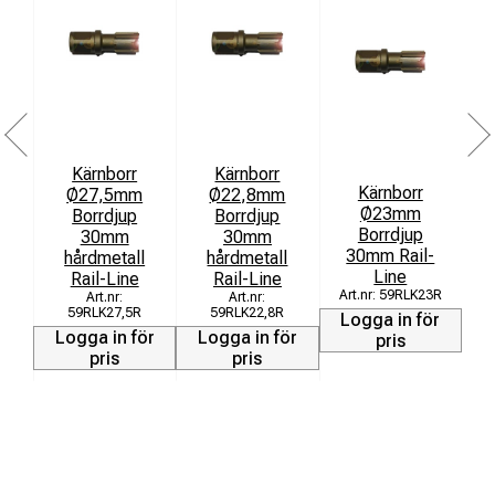
Kärnborr
Kärnborr
Kärnborr
Ø27,5mm
Ø22,8mm
Ø23mm
Borrdjup
Borrdjup
S
Borrdjup
30mm
30mm
30mm Rail-
hårdmetall
hårdmetall
Line
Rail-Line
Rail-Line
L
59RLK23R
59RLK27,5R
59RLK22,8R
Logga in för
Logga in för
Logga in för
pris
pris
pris