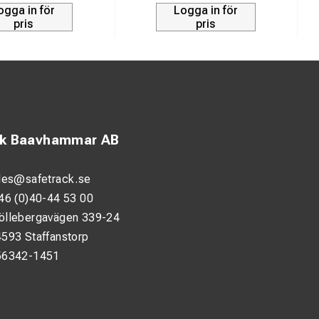
ogga in för
Logga in för
pris
pris
ck Baavhammar AB
les@safetrack.se
46 (0)40-44 53 00
öllebergavägen 339-24
593 Staffanstorp
56342-1451