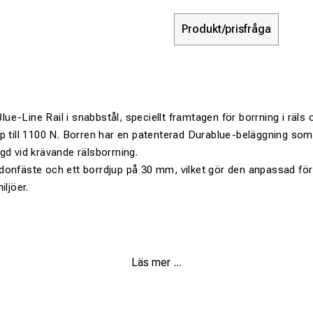
Produkt/prisfråga
e-Line Rail i snabbstål, speciellt framtagen för borrning i räls 
p till 1100 N. Borren har en patenterad Durablue-beläggning som 
gd vid krävande rälsborrning.
onfäste och ett borrdjup på 30 mm, vilket gör den anpassad för 
iljöer.
 mm för Blue-Line Rail
Läs mer ...
snabbstål, HSS
mtagen för borrning i räls