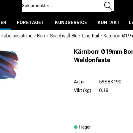
TER
FÖRETAGET
KUNDSERVICE
KONTAKT
L
ent för uthyrning
 kabelanslutning
/
Borr
/
Snabbstål Blue-Line Rail
/
Kärnborr Ø19m
Kärnborr Ø19mm Bor
Weldonfäste
Art nr:
59SBK190
Vikt (kg)
0.18
I lager