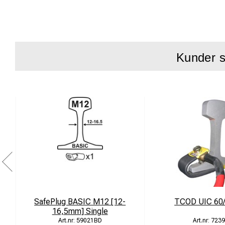
För rälsmater
Patenterad D
Med Weldonf
Kunder s
Borrdjup: 3
Utvecklad för
SafePlug BASIC M12 [12-
TCOD UIC 60
16,5mm] Single
59021BD
7239