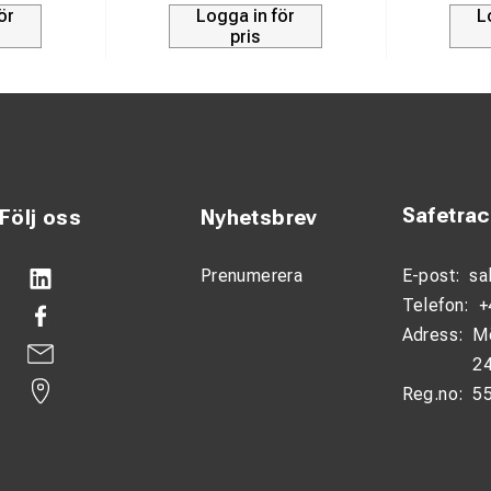
ör
Logga in för
L
pris
Safetra
Följ oss
Nyhetsbrev
Prenumerera
E-post:
sa
Telefon:
+
Adress:
M
24
Reg.no:
5