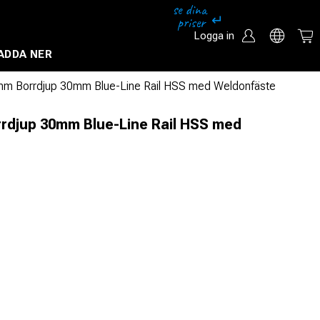
Logga in
ADDA NER
Säkerhetssystem och övervakningssystem
m Borrdjup 30mm Blue-Line Rail HSS med Weldonfäste
rdjup 30mm Blue-Line Rail HSS med