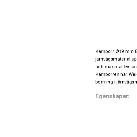
Kärnborr Ø19 mm Blu
järnvägsmaterial up
och maximal livslän
Kärnborren har Weld
borrning i järnvägsm
Egenskaper:
Kärnborr Ø19
Tillverkad i 
Speciellt fra