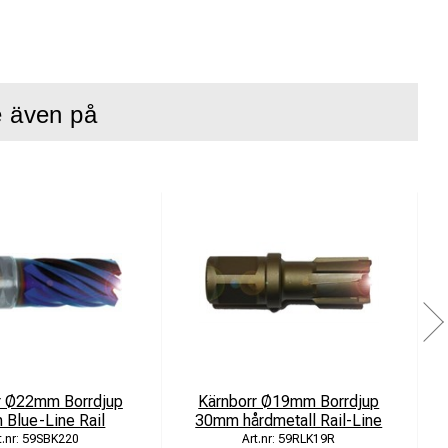
e även på
r Ø22mm Borrdjup
Kärnborr Ø19mm Borrdjup
Blue-Line Rail
30mm hårdmetall Rail-Line
59SBK220
59RLK19R