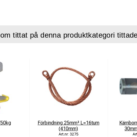
ial upp till 1100 N
urablue-beläggning för maximal livslängd
äste
om tittat på denna produktkategori tittad
0 mm
 krävande rälsborrning
/50kg
Förbindning 25mm² L=16tum
Kärnbor
(410mm)
30mm 
3275