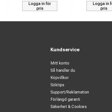
Logga in för
Logga in f
pris
pris
Kundservice
Mitt konto
Så handlar du
Köpvillkor
Söktips
Support/Reklamation
Förlängd garanti
Säkerhet & Cookies