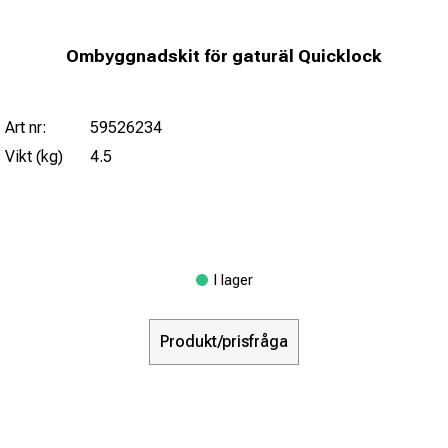
Ombyggnadskit för gaturäl Quicklock
Art nr:
59526234
Vikt (kg)
4.5
I lager
Produkt/prisfråga