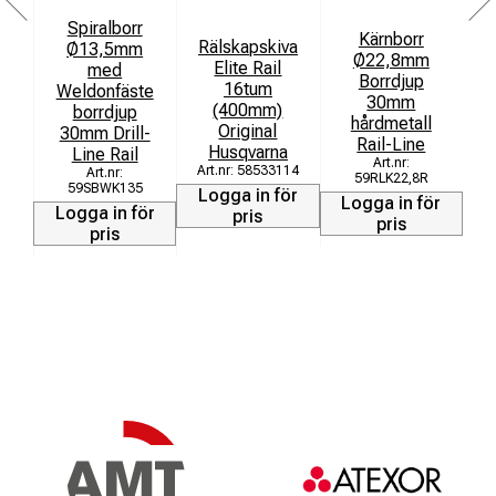
Spiralborr
Kärnborr
Rälskapskiva
Ø13,5mm
Ø22,8mm
Elite Rail
med
Borrdjup
16tum
Weldonfäste
30mm
(400mm)
borrdjup
hårdmetall
Original
30mm Drill-
Rail-Line
Husqvarna
Line Rail
L
58533114
59RLK22,8R
59SBWK135
Logga in för
Logga in för
Logga in för
pris
pris
pris