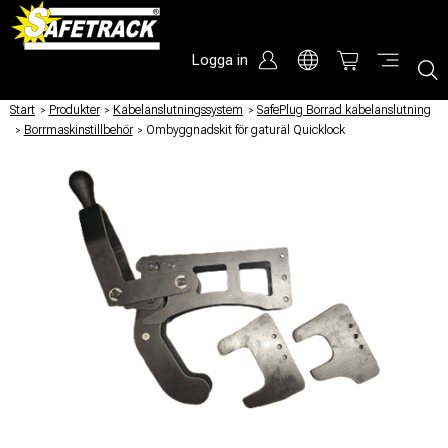
Logga in
Start
/
Produkter
/
Kabelanslutningssystem
/
SafePlug Borrad kabelanslutning
/
Borrmaskinstillbehör
/
Ombyggnadskit för gaturäl Quicklock