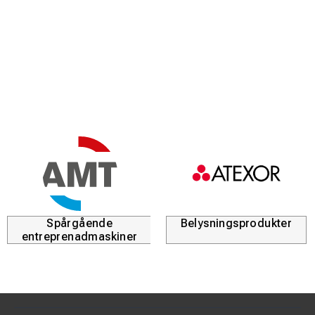
S.T.A.R. Bonds är tillverkade av en flexibel järnvägskabel som
också kan användas som jordningsanslutning och är
motståndskraftig mot kortslutningsström, för potentialutjämning
mellan skenor och andra ledande delar som inte är under
spänning.
Särskilt lämplig där hög flexibilitet och liten böjningsradie krävs.
De fabrikstillverkade rälsförbindningarna och anslutningskablar
kan fås i alla längder.
S.T.A.R. Bond
består av:
Aluminiumterminaler med högt åtdragningsmoment:
Spårgående
Belysningsprodukter
Förtennad yta för att säkerställa god korrosionsbeständighet
entreprenadmaskiner
Två hål finns tillgängliga; M12 och M16
Åtdragningsmoment testat vid 80 Nm vilket garanterar en
perfekt installation även med höga vibrationsnivåer.
Kortslutningsström (75 mm² = 25 kA 100 ms) (110 mm² = 40