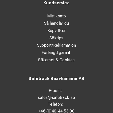
Kundservice
kA 100 ms)
BayEnergy® stöldskyddskablar:
Mitt konto
Så handlar du
Låg vikt - Aluminium
Köpvillkor
Enkel hantering
Söktips
Optisk märkning av kabeln med 2 blå remsor
Support/Reklamation
UV-resistent
Förlängd garanti
Halogenfri
Säkerhet & Cookies
Finns i följande versioner:
- Aluminium
- Aluminium med ståltråd
Safetrack Baavhammar AB
- i storlekar om 75, 100 och 110 mm²
E-post:
sales@safetrack.se
Telefon:
+46 (0)40-44 53 00