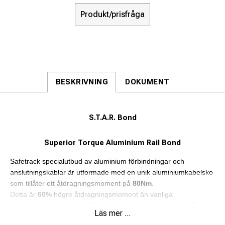
Produkt/prisfråga
BESKRIVNING
DOKUMENT
S.T.A.R. Bond
S
uperior
T
orque
A
luminium
R
ail Bond
Safetrack specialutbud av aluminium förbindningar och
anslutningskablar är utformade med en unik aluminiumkabelsko
som tillåter ett åtdragningsmoment på
80Nm
.
Detta är
60%
högre åtdragningsmoment än vanliga
aluminiumkabelskor och tål därför vibrationerna i rälsen på en
Läs mer ...
mycket högre nivå.