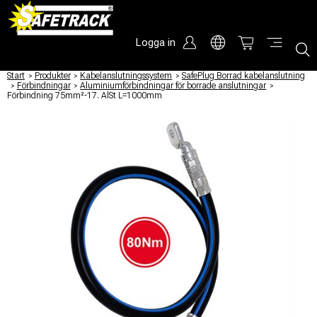
Logga in
Start
/
Produkter
/
Kabelanslutningssystem
/
SafePlug Borrad kabelanslutning
/
Förbindningar
/
Aluminiumförbindningar för borrade anslutningar
/
Förbindning 75mm²-17. AlSt L=1000mm