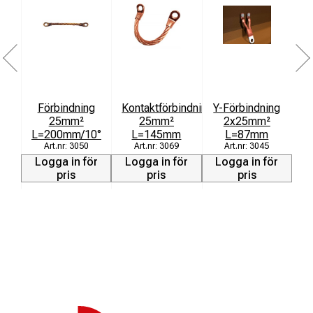
Förbindning
Kontaktförbindning
Y-Förbindning
25mm²
25mm²
2x25mm²
L=200mm/10°
L=145mm
L=87mm
3050
3069
3045
Logga in för
Logga in för
Logga in för
L
pris
pris
pris