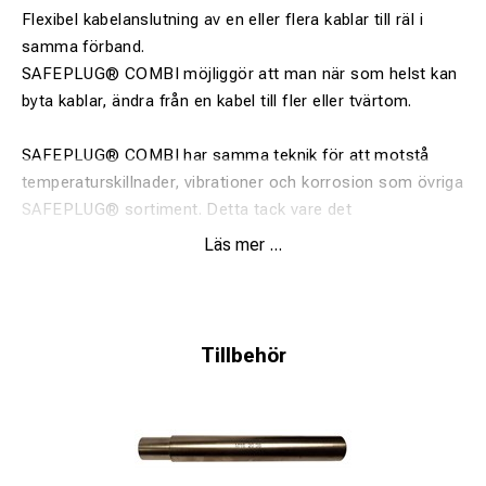
Flexibel kabelanslutning av en eller flera kablar till räl i
samma förband.
SAFEPLUG® COMBI möjliggör att man när som helst kan
byta kablar, ändra från en kabel till fler eller tvärtom.
SAFEPLUG® COMBI har samma teknik för att motstå
temperaturskillnader, vibrationer och korrosion som övriga
SAFEPLUG® sortiment. Detta tack vare det
revolutionerande konkontaktförbandet.
Läs mer ...
Det flexibla kabelanslutningssystemet
Enkelt att byta kablar oberoende av varandra
Tillbehör
Säker mot temperaturförändringar
Designad för lång livslängd
Säker mot vibrationer