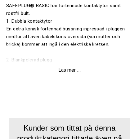
SAFEPLUG® BASIC har förtennade kontaktytor samt
rostfri bult.
1. Dubbla kontaktytor
En extra konisk förtennad bussning inpressad i pluggen
medför att även kabelskons översida (via mutter och
bricka) kommer att ingå i den elektriska kretsen.
2. Blankpolerad plugg
När pluggen monteras blir pluggflänsen automatiskt
Läs mer ...
blankpolerad av monteringsverktyget. Kabelskons
undersida får alltid kontakt med en oxidfri och plan yta.
3. Förtennade kontaktytor
SAFEPLUG® BASIC Pluggens bussningar är förtennade.
4. Rostfri bult
Kunder som tittat på denna
SAFEPLUG® BASIC levereras med rostfria bultar och
produktkategori tittade även på
självlåsande muttrar.