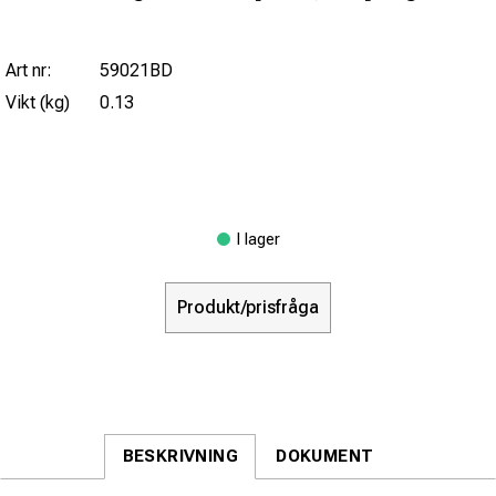
Art nr:
59021BD
Vikt (kg)
0.13
I lager
Produkt/prisfråga
BESKRIVNING
DOKUMENT