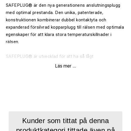
SAFEPLUG® är den nya generationens anslutningsplugg
med optimal prestanda. Den unika, patenterade,
konstruktionen kombinerar dubbel kontaktyta och
expanderad försilvrad kopparplugg till rälsen med optimala
egenskaper för att klara stora temperaturskillnader i
rälsen.
SAFEPLUG® är utvecklad för att ha så lågt
övergångsmotstånd som möjligt totalt sett mellan
Läs mer ...
kabelsko och räl (alltså ej endast mellan räl och bussning,
som sitter i hålet i rälen). Detta tack vare en extra
försilvrad kopparbussning samt den inpressade försilvrade
bussningen som expanderas längs hela kontaktytan mot
rälslivet.
SAFEPLUG® ingår i SAFETRACK®s Silver Line© där även
Kunder som tittat på denna
Pinnlödning samt SAFEBOND® ingår.
produktkategori tittade även på