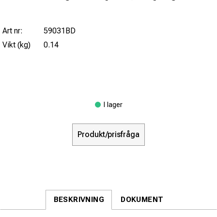
Art nr:
59031BD
Vikt (kg)
0.14
I lager
Produkt/prisfråga
BESKRIVNING
DOKUMENT