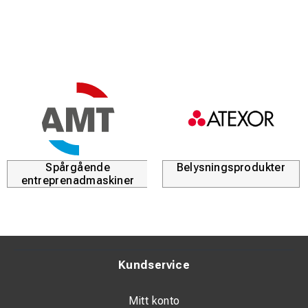
• Dubbel kontaktyta
• Höghållfast & Rostfri bult
• Klarar 120Nm åtdragningsmoment
• Enkel upplärning - Ingen specialutbildning
• Kan monteras i alla väder
• Kontaktytan mot kabelskon renpoleras automatiskt
Minsta beställning:
25 st.
Leverans:
25 st. per paket
Spårgående
Belysningsprodukter
entreprenadmaskiner
Kundservice
Mitt konto