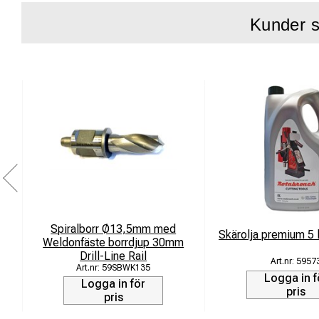
Kunder s
Spiralborr Ø13,5mm med
Skärolja premium 5 
Weldonfäste borrdjup 30mm
Drill-Line Rail
5957
59SBWK135
Logga in f
Logga in för
pris
pris