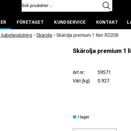
TER
FÖRETAGET
KUNDSERVICE
KONTAKT
L
ent för uthyrning
 kabelanslutning
/
Skärolja
/
Skärolja premium 1 liter RD208
Skärolja premium 1 l
Art nr:
59571
Vikt (kg)
0.927
I lager