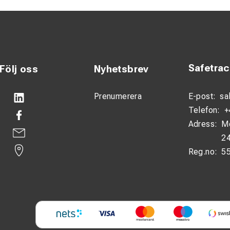
Safetra
Följ oss
Nyhetsbrev
Prenumerera
E-post:
sa
Telefon:
+
Adress:
M
24
Reg.no:
5