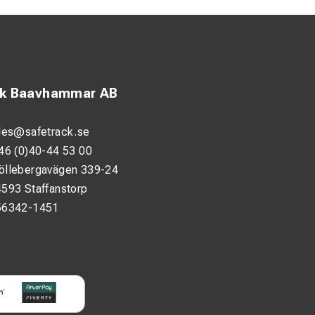
ck Baavhammar AB
les@safetrack.se
46 (0)40-44 53 00
öllebergavägen 339-24
593 Staffanstorp
56342-1451