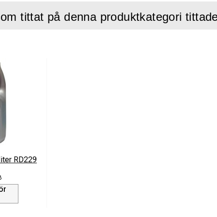
om tittat på denna produktkategori tittad
liter RD229
3
ör