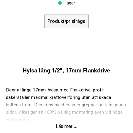
I lager
Produkt/prisfråga
Hylsa lång 1/2", 17mm Flankdrive
Denna långa 17mm-hylsa med Flankdrive-profil
säkerställer maximal kraftöverföring utan att skada
bultens hörn. Den konvexa designen greppar bultens plana
sidor, vilket ger en 100% pålitlig montering även vid höga
vridmoment.
Läs mer ...