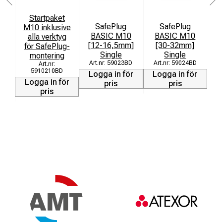
Startpaket
SafePlug
SafePlug
M10 inklusive
BASIC M10
BASIC M10
alla verktyg
[12-16,5mm]
[30-32mm]
för SafePlug-
[
Single
Single
montering
59023BD
59024BD
L
5910210BD
Logga in för
Logga in för
Logga in för
pris
pris
pris