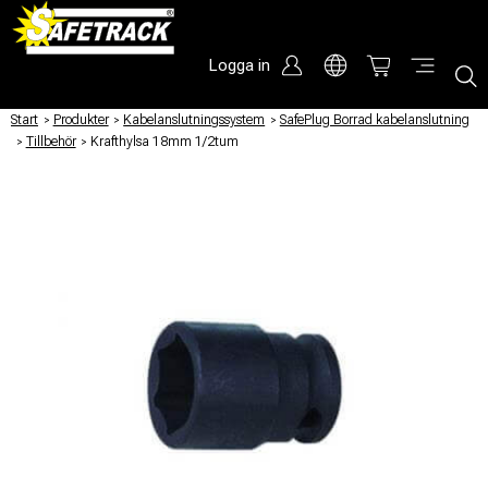
Logga in
Start
/
Produkter
/
Kabelanslutningssystem
/
SafePlug Borrad kabelanslutning
/
Tillbehör
/
Krafthylsa 18mm 1/2tum