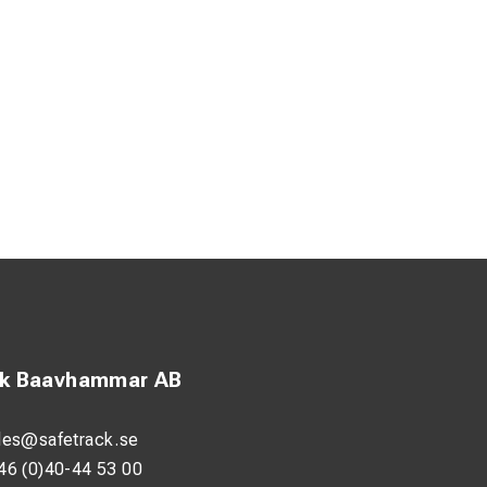
ck Baavhammar AB
les@safetrack.se
46 (0)40-44 53 00