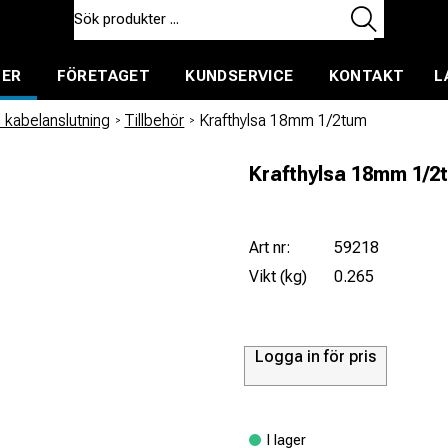
TER
FÖRETAGET
KUNDSERVICE
KONTAKT
L
ent för uthyrning
 kabelanslutning
/
Tillbehör
/
Krafthylsa 18mm 1/2tum
Krafthylsa 18mm 1/2
Art nr:
59218
Vikt (kg)
0.265
Logga in för pris
I lager