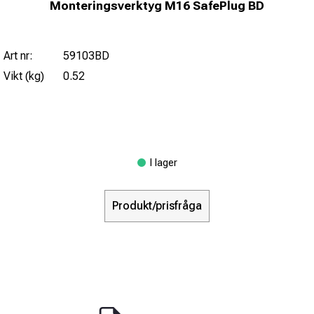
Monteringsverktyg M16 SafePlug BD
Art nr:
59103BD
Vikt (kg)
0.52
I lager
Produkt/prisfråga