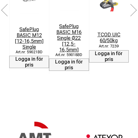
SafePlug
SafePlug
BASIC M16
TCOD UIC
BASIC M12
Single Ø22
60/50kg
[12-16,5mm]
[12,5-
Single
7239
16,5mm]
59021BD
Logga in för
L
59018BD
Logga in för
pris
Logga in för
pris
pris