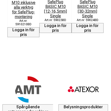
SafePlug
SafePlug
M10 inklusive
BASIC M10
BASIC M10
alla verktyg
[12-16,5mm]
[30-32mm]
för SafePlug-
[
Single
Single
montering
59023BD
59024BD
L
5910210BD
Logga in för
Logga in för
Logga in för
pris
pris
pris
Spårgående
Belysningsprodukter