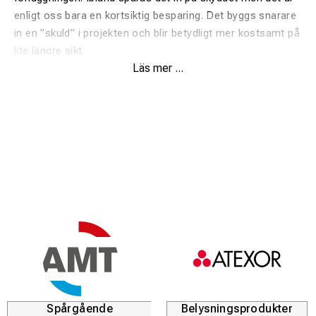
enligt oss bara en kortsiktig besparing. Det byggs snarare
in en ”skuld” i projekten och blir betydligt mer kostsamt på
lite längre sikt.
Läs mer ...
Flex Cable Tray är en produkt utvecklad för att minska
överföringsförlusterna och samtidigt skydda kablaget. Vid
användning av Flex Cable Tray reduceras förbrukningen av
sand i betydande omfattning.
Vid förläggning krävs det mindre förarbete och ingen
alternativt betydligt mindre bottensand. Produkten skyddar
kabeln på undersidan och släpper samtidigt ut värmen
upptill. I de flesta fall skadas kablage underifrån av
kärlskjutning eller långvarig friktion och detta kan tråget
skydda mot.
Jämfört med sand och duk ligger tråget kvar och skyddar
kablage över tid, och man behöver ej räkna på
korrigeringsfaktorn.
Spårgående
Belysningsprodukter
Monteras väldigt snabbt på plats och bidrar till en bättre