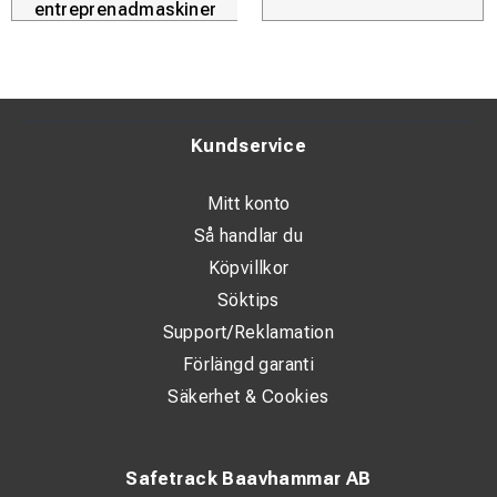
entreprenadmaskiner
totalekonomi i projekt.
Designad för att enkelt klicka i varandra.
Längd: 1200mm
Bredd: 150mm
Vikt: 1400gr
Kundservice
Vinklingsbar (grader) 10
Antal per pall (st) / (m): 84 / 100
Mitt konto
Besparingar i olja & Co2-eq: 2,38l/3,58 kg
Så handlar du
Köpvillkor
Söktips
Support/Reklamation
Förlängd garanti
Säkerhet & Cookies
Safetrack Baavhammar AB