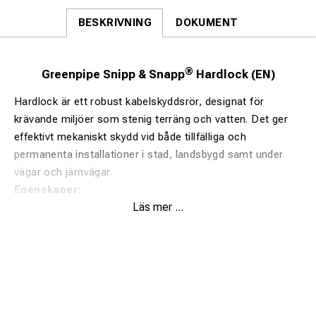
BESKRIVNING
DOKUMENT
®
Greenpipe Snipp & Snapp
Hardlock (EN)
Hardlock är ett robust kabelskyddsrör, designat för
krävande miljöer som stenig terräng och vatten. Det ger
effektivt mekaniskt skydd vid både tillfälliga och
permanenta installationer i stad, landsbygd samt under
vägar och järnvägar.
Egenskaper:
Läs mer ...
Klassad enligt EN 61386-24 och SN8 för 750N tryck
(EN60=450N)
Snabb, verktygsfri montering.
Säker hona/hane-låsning som förhindrar separation.
Tillverkad av 100 % återvunnen plast – upp till 80 %