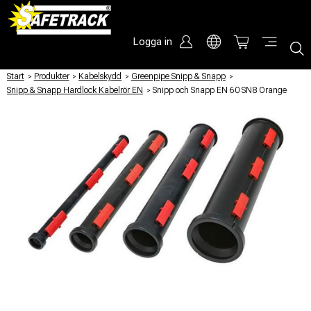
Logga in
Start
/
Produkter
/
Kabelskydd
/
Greenpipe Snipp & Snapp
/
Snipp & Snapp Hardlock Kabelrör EN
/
Snipp och Snapp EN 60 SN8 Orange