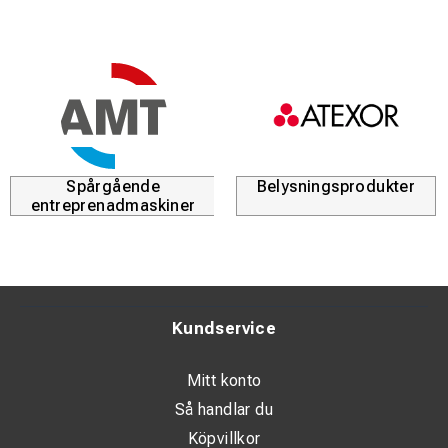
miljöbesparing.
Stabil lås- och gångjärnskonstruktion.
Flexibel, vinklingsbar upp till 15° per meter.
Installatörernas förstahandsval sedan 2001.
Effektiv, hållbar och enkel att installera – perfekt för
Spårgående
Belysningsprodukter
utmanande förhållanden.
entreprenadmaskiner
Kundservice
Mitt konto
Så handlar du
Köpvillkor