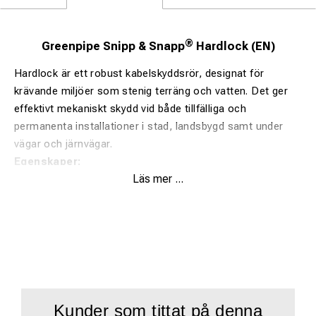
®
Greenpipe Snipp & Snapp
Hardlock (EN)
Hardlock är ett robust kabelskyddsrör, designat för
krävande miljöer som stenig terräng och vatten. Det ger
effektivt mekaniskt skydd vid både tillfälliga och
permanenta installationer i stad, landsbygd samt under
vägar och järnvägar.
Egenskaper:
Läs mer ...
Klassad enligt EN 61386-24 och SN8 för 750N tryck
(EN60=450N)
Snabb, verktygsfri montering.
Säker hona/hane-låsning som förhindrar separation.
Tillverkad av 100 % återvunnen plast – upp till 80 %
miljöbesparing.
Kunder som tittat på denna