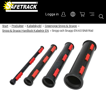
Logga in
Start
/
Produkter
/
Kabelskydd
/
Greenpipe Snipp & Snapp
/
Snipp & Snapp Hardlock Kabelrör EN
/
Snipp och Snapp EN 60 SN8 Röd