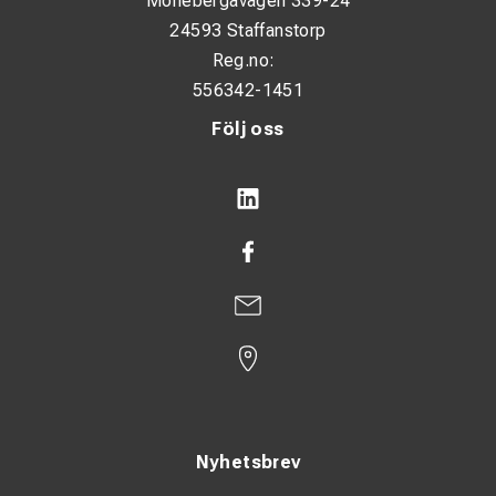
Möllebergavägen 339-24
24593 Staffanstorp
Reg.no:
556342-1451
Följ oss
Nyhetsbrev