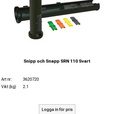
Snipp och Snapp SRN 110 Svart
Art nr:
3620720
Vikt (kg)
2.1
Logga in för pris