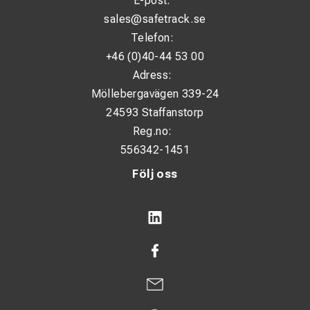
E-post:
sales@safetrack.se
Telefon:
+46 (0)40-44 53 00
Adress:
Möllebergavägen 339-24
24593 Staffanstorp
Reg.no:
556342-1451
Följ oss