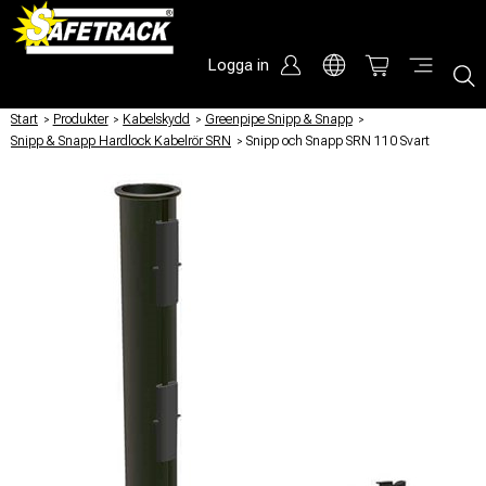
Logga in
Start
/
Produkter
/
Kabelskydd
/
Greenpipe Snipp & Snapp
/
Snipp & Snapp Hardlock Kabelrör SRN
/
Snipp och Snapp SRN 110 Svart