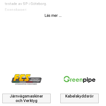
testade av SP i Göteborg.
Egenskaper:
Läs mer ...
Snabb och verktygsfri montering.
Säker hona/hane-låsning som förhindrar separation.
Tillverkad av 100 % återvunnen plast – upp till 80 %
miljöbesparing.
Lås och gångjärn håller rörhalvorna stabila.
Flexibel, vinklingsbar upp till 15° per meter.
Installatörernas förstahandsval sedan 2001.
Järnvägsmaskiner
Kabelskyddsrör
och Verktyg