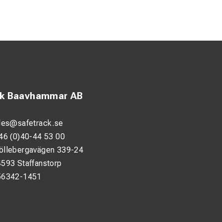
ck Baavhammar AB
les@safetrack.se
46 (0)40-44 53 00
öllebergavägen 339-24
593 Staffanstorp
56342-1451