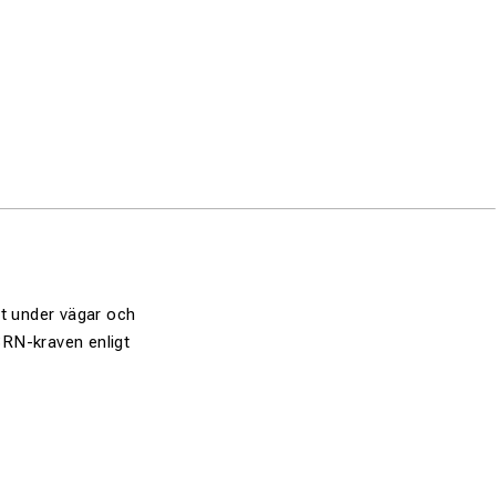
mt under vägar och
 SRN-kraven enligt