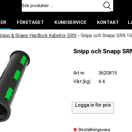
TER
FÖRETAGET
KUNDSERVICE
KONTAKT
L
ent för uthyrning
Snipp & Snapp Hardlock Kabelrör SRN
/
Snipp och Snapp SRN 16
Snipp och Snapp SR
Art nr:
3620815
Vikt (kg)
4.4
Logga in för pris
Beställningsvara