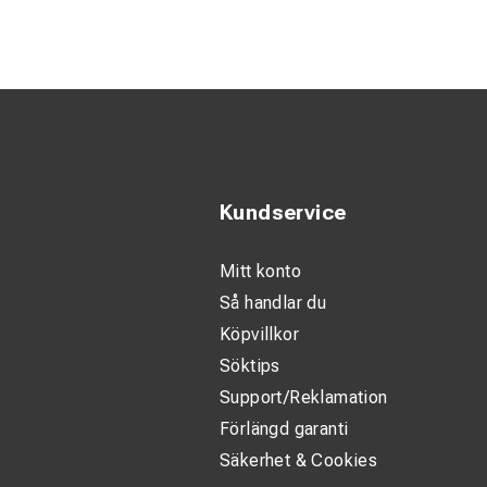
Tillverkad av
Lås och gångj
Flexibel, vink
Installatöre
Kundservice
Mitt konto
Så handlar du
Köpvillkor
Söktips
Support/Reklamation
Förlängd garanti
Säkerhet & Cookies