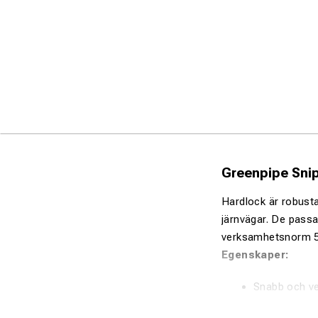
Greenpipe Sni
Hardlock är robusta
järnvägar. De passa
verksamhetsnorm 52
Egenskaper:
Snabb och ve
Säker hona/h