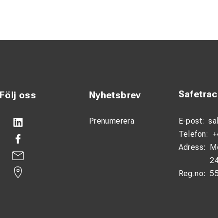
 100 % återvunnen plast – upp till 80 % miljöbesparing.
ärn håller rörhalvorna stabila.
lingsbar upp till 15° per meter.
rnas förstahandsval sedan 2001.
Safetra
Följ oss
Nyhetsbrev
Prenumerera
E-post:
sa
Telefon:
+
Adress:
M
24
Reg.no:
5