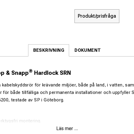
Produkt/prisfråga
BESKRIVNING
DOKUMENT
®
pp & Snapp
Hardlock SRN
 kabelskyddsrör för krävande miljöer, både på land, i vatten, sa
r för både tillfälliga och permanenta installationer och uppfyller
00, testade av SP i Göteborg.
rktygsfri montering.
Läs mer ...
ane-låsning som förhindrar separation.