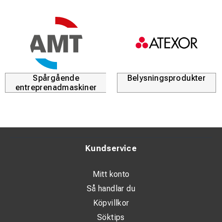
Flexibel, vinklingsbar upp till 15° per meter.
Installatörernas förstahandsval sedan 2001.
Spårgående
Belysningsprodukter
entreprenadmaskiner
Kundservice
Mitt konto
Så handlar du
Köpvillkor
Söktips