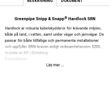
BESKRIVNING
DOKUMENT
®
Greenpipe Snipp & Snapp
Hardlock SRN
Hardlock är robusta kabelskyddsrör för krävande miljöer,
både på land, i vatten, samt under vägar och järnvägar. De
passar för både tillfälliga och permanenta installationer
och uppfyller SRN-kraven enligt verksamhetsnorm 5200,
testade av SP i Göteborg.
Egenskaper:
Läs mer ...
Snabb och verktygsfri montering.
Säker hona/hane-låsning som förhindrar separation.
Tillverkad av 100 % återvunnen plast – upp till 80 %
miljöbesparing.
Lås och gångjärn håller rörhalvorna stabila.