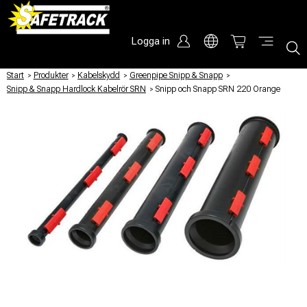
Logga in
Start
/
Produkter
/
Kabelskydd
/
Greenpipe Snipp & Snapp
/
Snipp & Snapp Hardlock Kabelrör SRN
/
Snipp och Snapp SRN 220 Orange