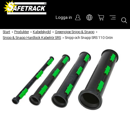
Logga in
Start
/
Produkter
/
Kabelskydd
/
Greenpipe Snipp & Snapp
/
Snipp & Snapp Hardlock Kabelrör SRS
/
Snipp och Snapp SRS 110 Grön