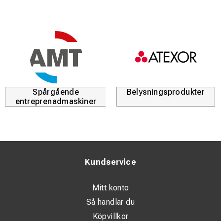
Flexibel, vinklingsbar upp till 15° per meter.
Förstahandsval för installatörer sedan 2001.
Uppfyller SRN- och SRS-krav enligt verksamhetsnorm
5200 och testas av SP i Göteborg.
Spårgående
Belysningsprodukter
entreprenadmaskiner
Kundservice
Mitt konto
Så handlar du
Köpvillkor