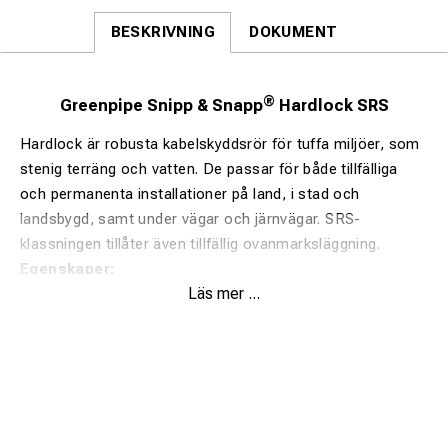
BESKRIVNING
DOKUMENT
®
Greenpipe Snipp & Snapp
Hardlock SRS
Hardlock är robusta kabelskyddsrör för tuffa miljöer, som
stenig terräng och vatten. De passar för både tillfälliga
och permanenta installationer på land, i stad och
landsbygd, samt under vägar och järnvägar. SRS-
klassningen tillåter även tillfällig ovanmarksläggning.
Egenskaper:
Läs mer ...
Snabb, verktygsfri montering.
Säker hona/hane-låsning som förhindrar separation.
Tillverkad av 100 % återvunnen plast – upp till 80 %
miljöbesparing.
Lås och gångjärn håller rörhalvorna stabila.