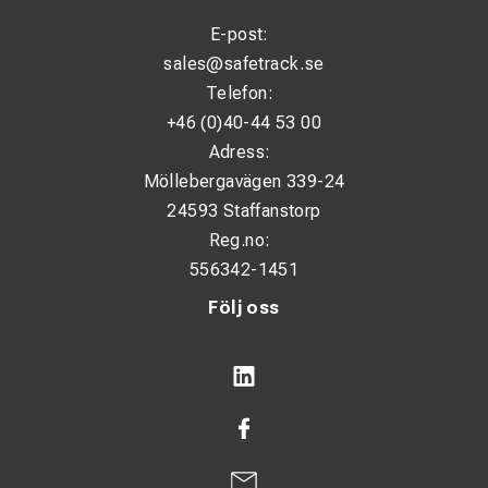
94
E-post:
3,4
sales@safetrack.se
100
Telefon:
48/96
6,0l/3,0kg
+46 (0)40-44 53 00
Adress:
Möllebergavägen 339-24
24593 Staffanstorp
Reg.no:
556342-1451
Följ oss