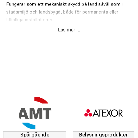
Fungerar som ett mekaniskt skydd på land såväl som i
stadsmiljö och landsbygd, både för permanenta eller
tillfälliga installationer.
Läs mer ...
Snabb och enkel installation utan verktyg.
Bra arbetsmiljö för installatörer.
Tillverkad av 100 % återvunnen PP-EPDM-plast av hög
kvalitet.
Upp till 80 % miljöbesparingar jämfört med jungfruplast.
Anslutningshylsor som säkrar längsgående anslutning
mellan rören.
Lås och gångjärn hindrar halvorna från att separera från
varandra.
Vridbar 15° per meter i valfri riktning möjliggör flexibel
installation.
Spårgående
Belysningsprodukter