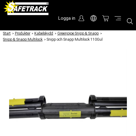
Logga in
Start
/
Produkter
/
Kabelskydd
/
Greenpipe Snipp & Snapp
/
Snipp & Snapp Multilock
/
Snipp och Snapp Multilock 110Gul