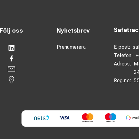
Safetra
Följ oss
Nyhetsbrev
Prenumerera
E-post:
sa
Telefon:
+
Adress:
M
24
Reg.no:
5