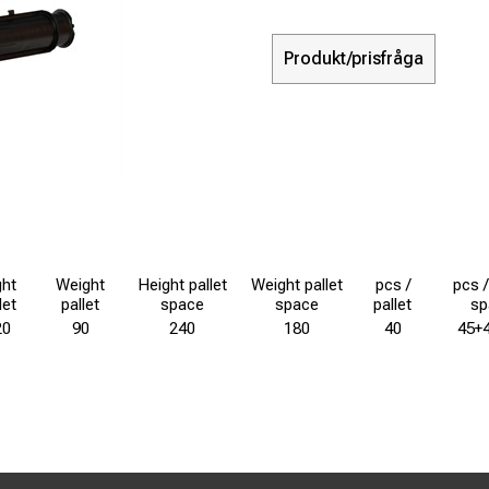
Produkt/prisfråga
ght
Weight
Height pallet
Weight pallet
pcs /
pcs /
let
pallet
space
space
pallet
sp
20
90
240
180
40
45+