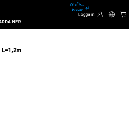
Logga in
ADDA NER
Säkerhetssystem och övervakningssystem
0 L=1,2m