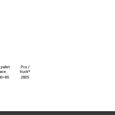
 pallet
Pcs /
ace
truck*
40=85
2805