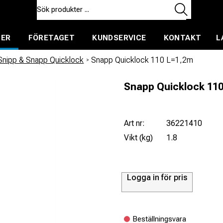
TER
FÖRETAGET
KUNDSERVICE
KONTAKT
L
ent för uthyrning
Snipp & Snapp Quicklock
/
Snapp Quicklock 110 L=1,2m
Snapp Quicklock 11
Art nr:
36221410
Vikt (kg)
1.8
Logga in för pris
Beställningsvara