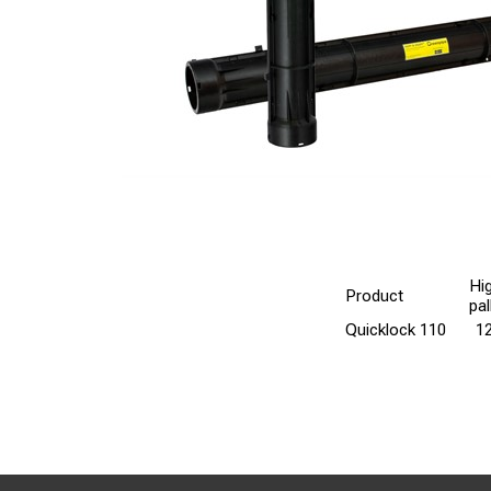
Hi
Product
pal
Quicklock 110
1