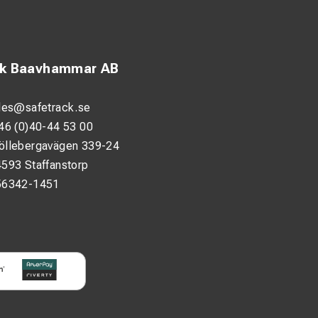
ck Baavhammar AB
les@safetrack.se
46 (0)40-44 53 00
öllebergavägen 339-24
593 Staffanstorp
56342-1451