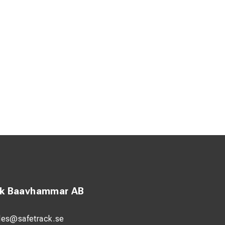
ck Baavhammar AB
les@safetrack.se