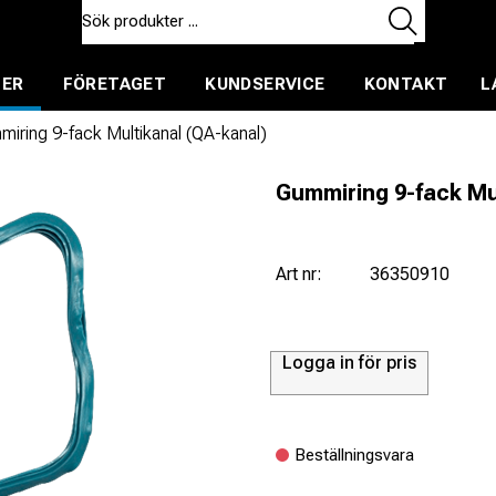
TER
FÖRETAGET
KUNDSERVICE
KONTAKT
L
ent för uthyrning
iring 9-fack Multikanal (QA-kanal)
Gummiring 9-fack Mu
Art nr:
36350910
Logga in för pris
Beställningsvara