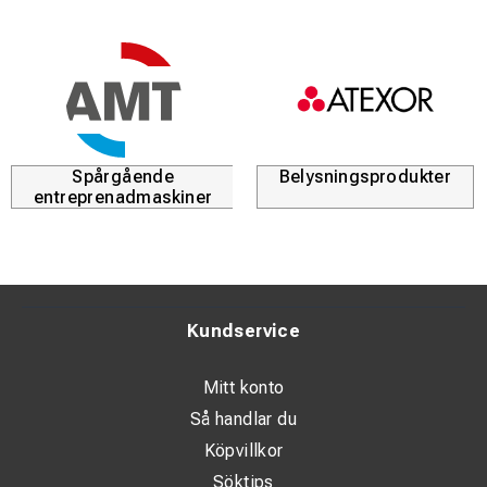
Draghållfastheten:
20N / mm² (min)
Lastförmåga:
100kN / mm² (min)
Densitet:
0,96g / cm³ (min), ej skummad
Driftstemperatur:
-30°C - + 60°C
Monteringstemperatur:
-5°C - + 40°C
Fackstorlek:
115,6mm
Spårgående
Belysningsprodukter
entreprenadmaskiner
Kundservice
Mitt konto
Så handlar du
Köpvillkor
Söktips