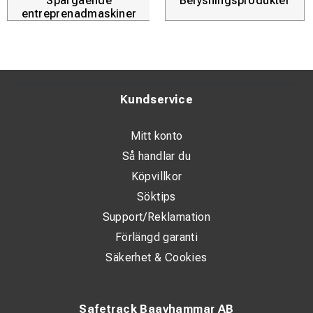
Spårgående
Belysningsprodukter
entreprenadmaskiner
Rekommenderad grävmaskin: 8–20 ton
Standard fräsbredd: 450 mm
Alternativ fräsbredd: 75–450 mm
Kundservice
Standard fräsdjup: 0–150 mm
Max fräsdjup (alt): 200 mm
Mitt konto
Min. fräsavstånd trottoar: 60 mm (30 mm*)
Så handlar du
Pendlingsvinkel: 120°
Köpvillkor
Söktips
Vikt: 710 kg
Support/Reklamation
Nödvändigt oljeflöde: 75–140 l/min
Förlängd garanti
Säkerhet & Cookies
Safetrack Baavhammar AB