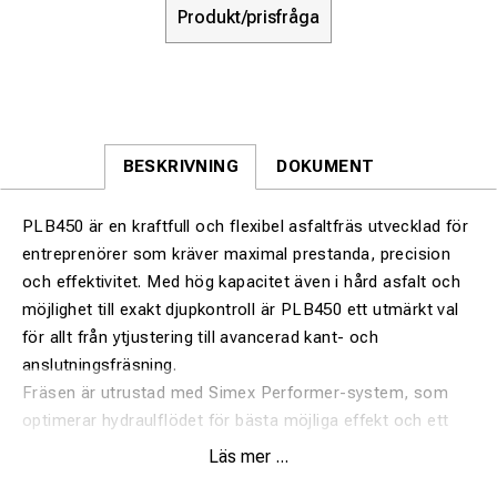
Produkt/prisfråga
BESKRIVNING
DOKUMENT
PLB450 är en kraftfull och flexibel asfaltfräs utvecklad för
entreprenörer som kräver maximal prestanda, precision
och effektivitet. Med hög kapacitet även i hård asfalt och
möjlighet till exakt djupkontroll är PLB450 ett utmärkt val
för allt från ytjustering till avancerad kant- och
anslutningsfräsning.
Fräsen är utrustad med Simex Performer-system, som
optimerar hydraulflödet för bästa möjliga effekt och ett
jämnt, konstant fräsdjup – även på ojämna underlag. Den
Läs mer ...
robusta konstruktionen gör PLB450 väl lämpad för tuffa