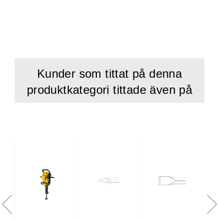
entreprenadmiljöer och kontinuerlig användning.
Fördelar
Maximal prestanda och hög kapacitet, även i hård asfalt
Simex Performer-system för optimal hydraulisk
Kunder som tittat på denna
effektivitet
produktkategori tittade även på
Konstant och steglöst justerbart fräsdjup för exakt
resultat
Raka och jämna snitt – ingen efterskärning krävs
Effektiv kantfräsning sida vid sida utan mellanrum
Fräsning i flera riktningar: horisontellt, vertikalt eller i
lutning
Kompatibel med tiltrotator för maximal flexibilitet
Möjlighet till återanvändning av fräsmassor –