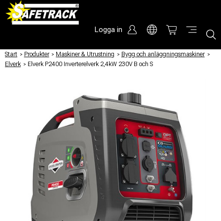
Logga in
Start
/
Produkter
/
Maskiner & Utrustning
/
Bygg och anläggningsmaskiner
/
Elverk
/
Elverk P2400 Inverterelverk 2,4kW 230V B och S