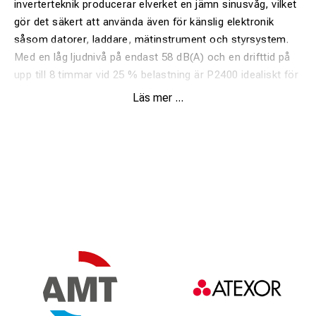
inverterteknik producerar elverket en jämn sinusvåg, vilket
gör det säkert att använda även för känslig elektronik
såsom datorer, laddare, mätinstrument och styrsystem.
Med en låg ljudnivå på endast 58 dB(A) och en drifttid på
upp till 8 timmar vid 25 % belastning är P2400 idealiskt för
arbeten där låg ljudnivå och hög effektivitet är viktigt.
Läs mer ...
Elverket är utrustat med CO Guard™, ett automatiskt
säkerhetssystem som stänger av elverket vid farliga
nivåer av kolmonoxid och därmed höjer säkerheten för
användaren.
Den kompakta designen, låga vikten och det integrerade
bärhandtaget gör P2400 enkelt att transportera. För
ytterligare flexibilitet finns möjlighet till parallellkoppling
samt hjulkit som tillval.
Fördelar
Inverterteknik för ren och stabil ström