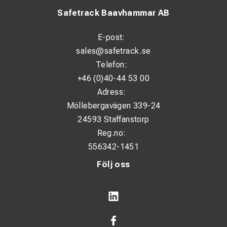
Safetrack Baavhammar AB
Drifttid vid 25 % belastning: upp till 8 timmar
Bränsleförbrukning vid 25 % belastning: 0,5 l/h
E-post:
Motor: 4-takts OHV
sales@safetrack.se
Telefon:
Slagvolym: 79 cc
+46 (0)40-44 53 00
Bränsletank: 3,8 liter
Adress:
Start: Manuell (snörstart)
Möllebergavägen 339-24
24593 Staffanstorp
Vikt: 22,7 kg
Reg.no:
Mått (L × B × H): 51 × 31 × 44 cm
556342-1451
Följ oss
Uttag & anslutningar
2 × 230 V / 16 A (EU-typ)
1 × USB-uttag (1,0 A + 2,1 A, inbyggt)