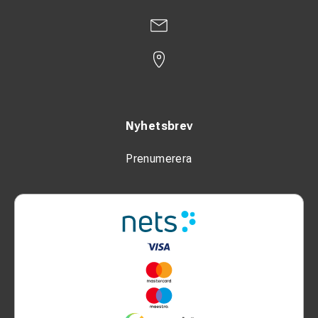
1 × 12 V DC / 5 A ladduttag
Parallellkoppling: Tillval
Säkerhet
CO Guard™ – skydd mot kolmonoxid
Nyhetsbrev
Automatisk låg-oljeavstängning
Säkring (circuit breaker)
Prenumerera
Användningsområden
Service- och underhållsarbeten
Bygg- och installationsjobb
Camping och fritidsbruk
Reservkraft vid strömavbrott