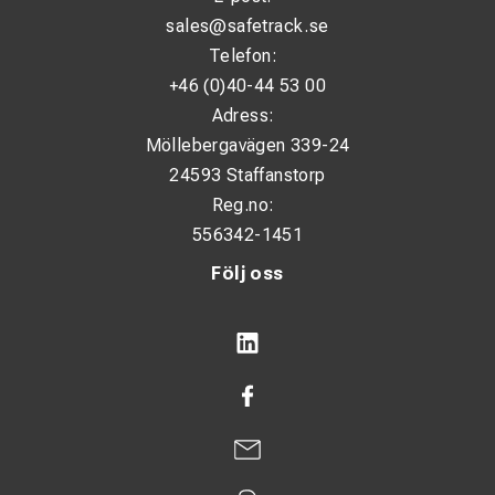
sales@safetrack.se
Uttag: 230 V / 400 V (beroende på utförande)
Telefon:
+46 (0)40-44 53 00
Användningsområden
Adress:
Möllebergavägen 339-24
Service- och assistansfordon
24593 Staffanstorp
Bygg- och anläggningsarbete
Reg.no:
Järnvägs- och infrastrukturprojekt
556342-1451
Mobila verkstäder
Följ oss
Arbetsplatser utan tillgång till el