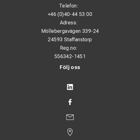
Användningsområden
Telefon:
+46 (0)40-44 53 00
Verkstäder och serviceanläggningar
Adress:
Industri och produktion
Möllebergavägen 339-24
24593 Staffanstorp
Drift av tryckluftsverktyg
Reg.no:
Applikationer med kontinuerligt tryckluftsbehov
556342-1451
Miljöer där torr och ren tryckluft är avgörande
Följ oss