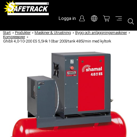
Logga in
Start
/
Produkter
/
Maskiner & Utrustning
/
Bygg och anläggningsmaskiner
/
Kompressorer
/
Ghibli 4,0-10-200 ES 5,5Hk 10bar 200l/tank 485l/min med kyltork