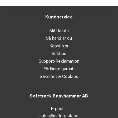
200 liters trycktank för stabil lufttillförsel
Integrerad kyltork för torr och ren tryckluft
Kundservice
Platsbesparande och lättinstallerad konstruktion
Mitt konto
Lämplig för professionell verkstad och industri
Så handlar du
Tekniska data
Köpvillkor
Söktips
Kompressortyp: Skruvkompressor
Support/Reklamation
Motoreffekt: 5,5 hk
Förlängd garanti
Säkerhet & Cookies
Luftflöde: 485 l/min
Max arbetstryck: 10 bar
Safetrack Baavhammar AB
Tankvolym: 200 liter
Luftbehandling: Integrerad kyltork
E-post:
sales@safetrack.se