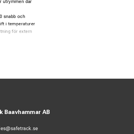
för utrymmen där
50 snabb och
ft i temperaturer
tning för extern
ck Baavhammar AB
les@safetrack.se