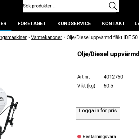
TER
FÖRETAGET
KUNDSERVICE
KONTAKT
L
ent för uthyrning
ingsmaskiner
/
Värmekanoner
/
Olje/Diesel uppvärmd fläkt IDE 50
Olje/Diesel uppvärmd 
Art nr:
4012750
Vikt (kg)
60.5
Logga in för pris
Beställningsvara