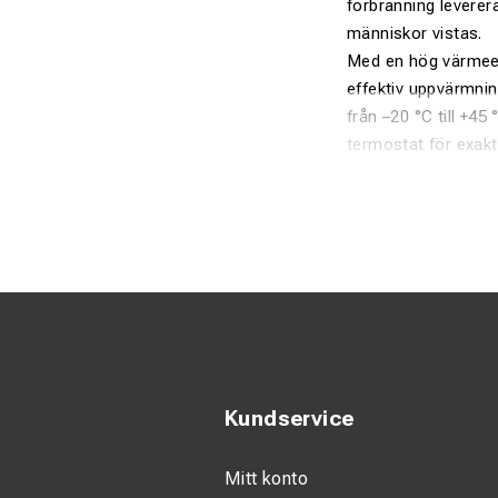
förbränning leverera
människor vistas.
Med en hög värmeef
effektiv uppvärmnin
från –20 °C till +4
termostat för exakt
Fördelar
Indirekt förb
Mycket hög 
Luftflöde 2 
Driftsäker i 
Anslutning f
Kundservice
Överhettnings
Mitt konto
Robust konstr