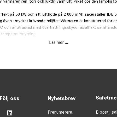
r värmaren ren, torr och luktfri varmluft, vilket gör den lämplig 
fekt på 50 kW och ett luftflöde på 2 000 m³/h säkerställer IDE 
g även i mycket krävande miljöer. Värmaren är konstruerad för dri
5 °C och är utrustad med överhettningsskydd, axialfläkt samt anslu
 temperaturstyrning.
Läs mer ...
ränning – ren och luktfri varmluft
värmeeffekt på 50 kW
000 m³/h för snabb värmespridning
temperaturer ner till –20 °C
ör extern termostat
Safetra
Följ oss
Nyhetsbrev
skydd för säker drift
Prenumerera
E-post:
sa
uktion för bygg- och industrimiljöer