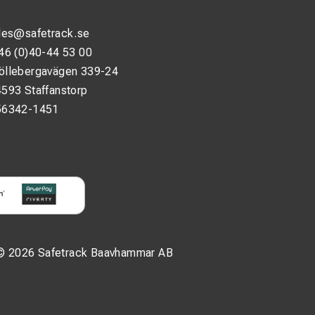
les@safetrack.se
46 (0)40-44 53 00
öllebergavägen 339-24
593 Staffanstorp
56342-1451
© 2026 Safetrack Baavhammar AB