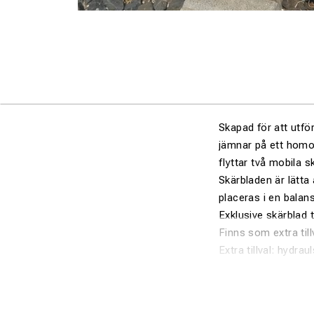
Skapad för att utfö
jämnar på ett homo
flyttar två
mobila sk
Skärbladen är lätta 
placeras i en balan
Exklusive skärblad til
Finns som extra til
Extra tillval: hydra
VERSION WITH 
Model