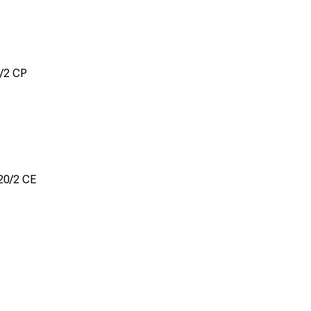
hydraulic
0/2 CP
mm
160
kg
55
220/2 CE