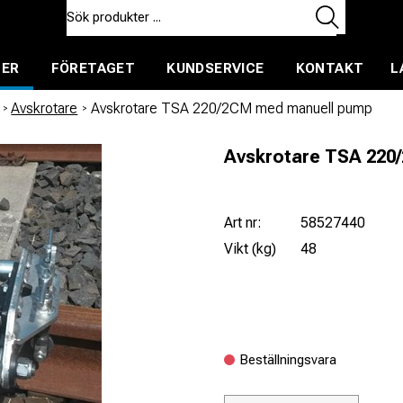
TER
FÖRETAGET
KUNDSERVICE
KONTAKT
L
ent för uthyrning
/
Avskrotare
/
Avskrotare TSA 220/2CM med manuell pump
Avskrotare TSA 220
Art nr:
58527440
Vikt (kg)
48
Beställningsvara