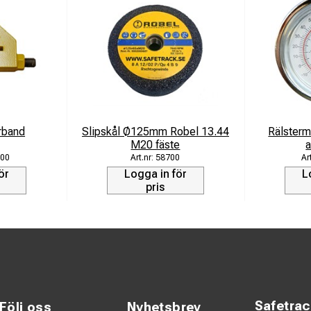
rband
Slipskål Ø125mm Robel 13.44
Rälster
M20 fäste
00
58700
ör
Logga in för
L
pris
Safetra
Följ oss
Nyhetsbrev