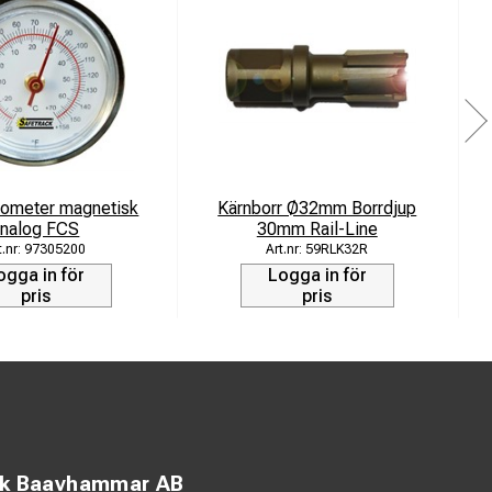
mometer magnetisk
Kärnborr Ø32mm Borrdjup
analog FCS
30mm Rail-Line
97305200
59RLK32R
ogga in för
Logga in för
pris
pris
ck Baavhammar AB