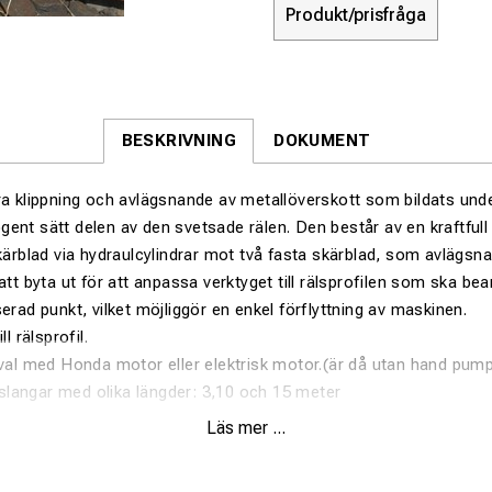
Produkt/prisfråga
BESKRIVNING
DOKUMENT
ra klippning och avlägsnande av metallöverskott som bildats und
gent sätt delen av den svetsade rälen.
Den består av en kraftfu
ärblad via hydraulcylindrar mot två fasta skärblad, som avlägsna
att byta ut för att anpassa verktyget till rälsprofilen som ska be
serad punkt, vilket möjliggör en enkel förflyttning av maskinen.
l rälsprofil.
lval med Honda motor eller elektrisk motor.(är då utan hand pum
ulslangar med olika längder: 3,10 och 15 meter
MANUAL PUMP
Läs mer ...
TSA 220/2 CM