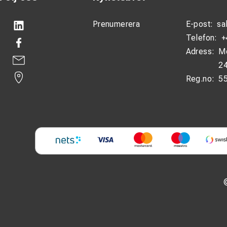
Prenumerera
E-post:
sa
Telefon:
+
Adress:
M
24
Reg.no:
5