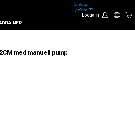
Logga in
ADDA NER
Säkerhetssystem och övervakningssystem
/2CM med manuell pump