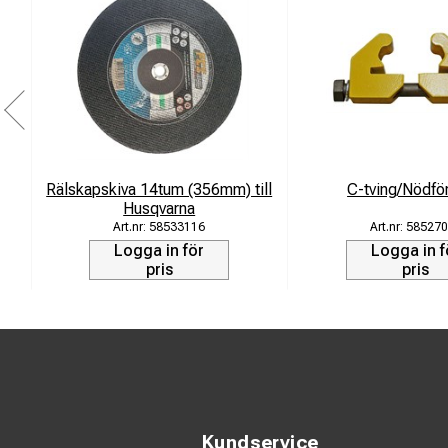
Rälskapskiva 14tum (356mm) till
C-tving/Nödfö
Husqvarna
58533116
585270
Logga in för
Logga in f
pris
pris
Kundservice