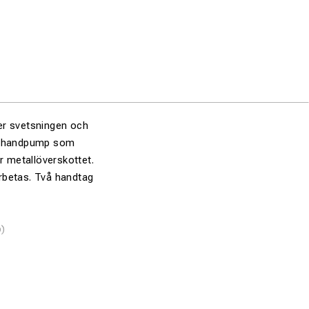
er svetsningen och
ll handpump som
r metallöverskottet.
arbetas.
Två handtag
p)