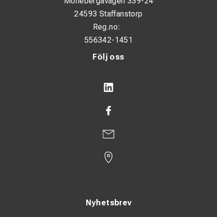
Möllebergavägen 339-24
24593 Staffanstorp
Reg.no:
556342-1451
Följ oss
Nyhetsbrev