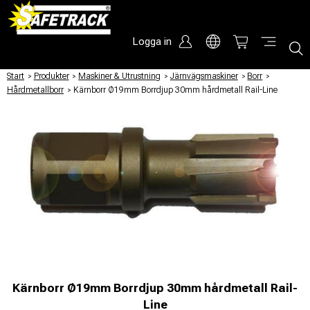
Logga in
Start
/
Produkter
/
Maskiner & Utrustning
/
Järnvägsmaskiner
/
Borr
/
Hårdmetallborr
/
Kärnborr Ø19mm Borrdjup 30mm hårdmetall Rail-Line
Kärnborr Ø19mm Borrdjup 30mm hårdmetall Rail-
Line