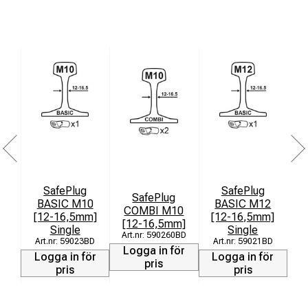
Effektiv spåntransport för snabb och ren borrning
Hög precision även i krävande material
Borrdjup: 30 mm
SafePlug
SafePlug
SafePlug
BASIC M10
BASIC M12
COMBI M10
[12-16,5mm]
[12-16,5mm]
[12-16,5mm]
[
Single
Single
590260BD
59023BD
59021BD
Logga in för
L
Logga in för
Logga in för
pris
pris
pris