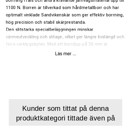
borrning i räls och andra krävande järnvägsmaterial upp till
1100 N. Borren är tillverkad som hårdmetallborr och har
optimalt vinklade Sandvikenskär som ger effektiv borrning,
hög precision och stabil skärprestanda.
Den slitstarka specialbeläggningen minskar
värmeutveckling och slitage, vilket ger längre livslängd och
färre verktygsbyten. Med ett borrdjup på 30 mm är
kärnborren anpassad för snabb, ren och precis borrning i
Läs mer ...
järnvägsmiljöer.
Egenskaper:
Kärnborr Ø19 mm för Rail-Line
Hårdmetallborr för järnvägsapplikationer
Kunder som tittat på denna
För borrning i räls upp till 1100 N
produktkategori tittade även på
Optimalt vinklade Sandvikenskär
Specialbeläggning för längre livslängd