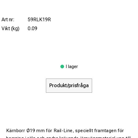
Art nr:
59RLK19R
Vikt (kg)
0.09
I lager
Produkt/prisfråga
Kärnborr Ø19 mm för Rail-Line, speciellt framtagen för