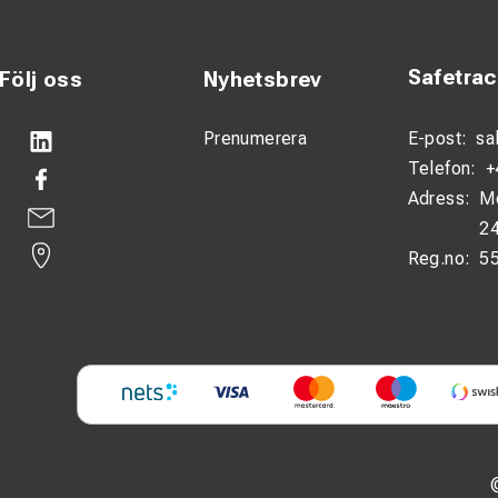
Safetra
Följ oss
Nyhetsbrev
Prenumerera
E-post:
sa
Telefon:
+
Adress:
M
24
Reg.no:
5