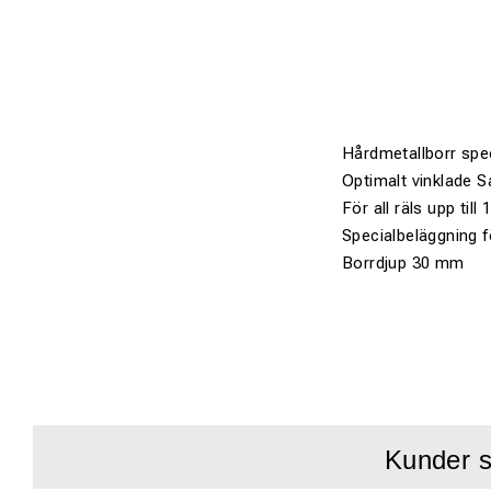
Hårdmetallborr spec
Optimalt vinklade S
För all räls upp till
Specialbeläggning f
Borrdjup 30 mm
Kunder s