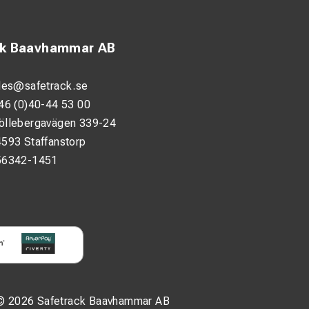
ck Baavhammar AB
les@safetrack.se
46 (0)40-44 53 00
öllebergavägen 339-24
593 Staffanstorp
56342-1451
© 2026 Safetrack Baavhammar AB