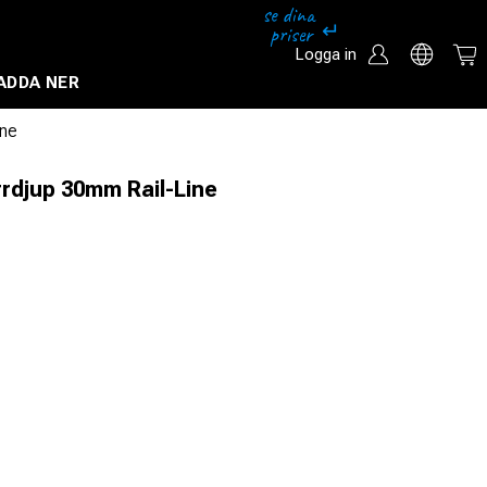
Logga in
ADDA NER
Säkerhetssystem och övervakningssystem
ine
rdjup 30mm Rail-Line