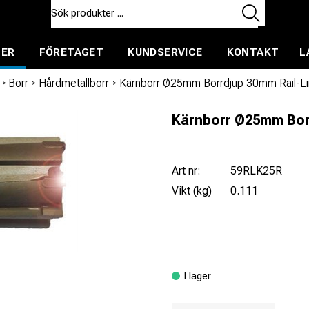
TER
FÖRETAGET
KUNDSERVICE
KONTAKT
L
ent för uthyrning
/
Borr
/
Hårdmetallborr
/
Kärnborr Ø25mm Borrdjup 30mm Rail-L
Kärnborr Ø25mm Bor
Art nr:
59RLK25R
Vikt (kg)
0.111
I lager