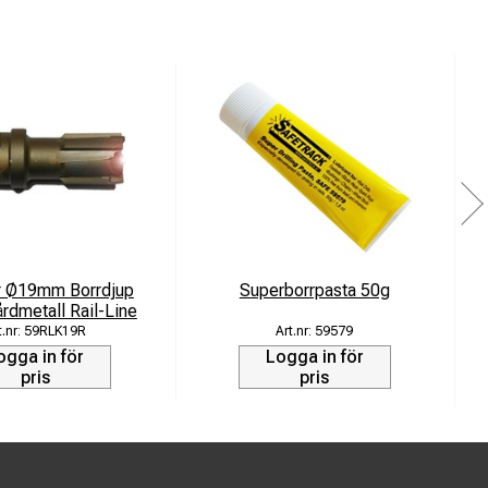
r Ø19mm Borrdjup
Superborrpasta 50g
V
dmetall Rail-Line
59RLK19R
59579
ogga in för
Logga in för
pris
pris