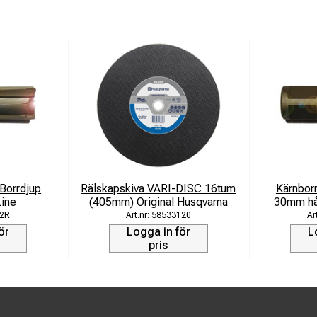
Borrdjup
Rälskapskiva VARI-DISC 16tum
Kärnbor
ine
(405mm) Original Husqvarna
30mm hår
2R
58533120
ör
Logga in för
L
pris