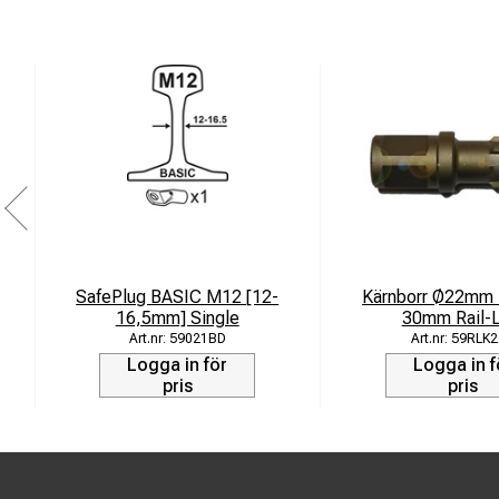
SafePlug BASIC M12 [12-
Kärnborr Ø22mm 
16,5mm] Single
30mm Rail-L
59021BD
59RLK2
Logga in för
Logga in f
pris
pris