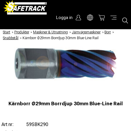
Logga in
Start
/
Produkter
/
Maskiner & Utrustning
/
Järnvägsmaskiner
/
Borr
/
Snabbstål
/
Kärnborr Ø29mm Borrdjup 30mm Blue-Line Rail
Kärnborr Ø29mm Borrdjup 30mm Blue-Line Rail
Art nr:
59SBK290