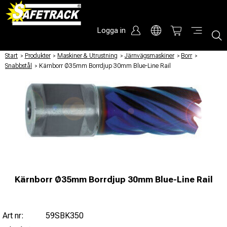
Logga in
Start
/
Produkter
/
Maskiner & Utrustning
/
Järnvägsmaskiner
/
Borr
/
Snabbstål
/
Kärnborr Ø35mm Borrdjup 30mm Blue-Line Rail
Kärnborr Ø35mm Borrdjup 30mm Blue-Line Rail
Art nr:
59SBK350