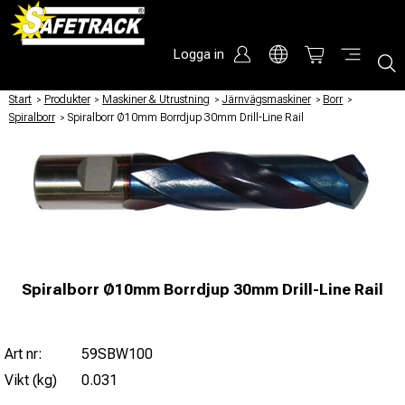
Logga in
Start
/
Produkter
/
Maskiner & Utrustning
/
Järnvägsmaskiner
/
Borr
/
Spiralborr
/
Spiralborr Ø10mm Borrdjup 30mm Drill-Line Rail
Spiralborr Ø10mm Borrdjup 30mm Drill-Line Rail
Art nr:
59SBW100
Vikt (kg)
0.031