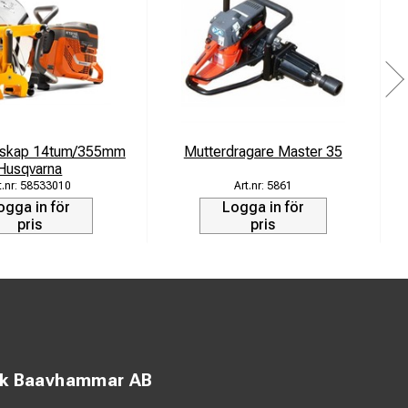
lskap 14tum/355mm
Mutterdragare Master 35
Husqvarna
58533010
5861
ogga in för
Logga in för
pris
pris
ck Baavhammar AB