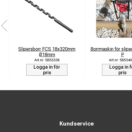
Slipersborr FCS 18x320mm
Borrmaskin för slip
Ø18mm
P
5853338
585340
Logga in för
Logga in f
pris
pris
Kundservice