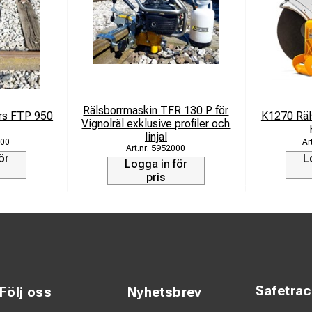
Rälsborrmaskin TFR 130 P för
ers FTP 950
K1270 Rä
Vignolräl exklusive profiler och
linjal
00
5952000
ör
L
Logga in för
pris
Safetra
Följ oss
Nyhetsbrev