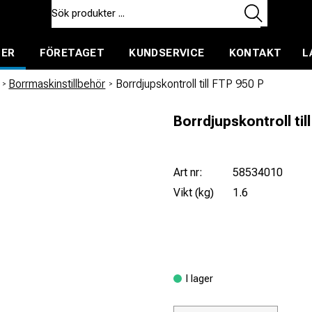
TER
FÖRETAGET
KUNDSERVICE
KONTAKT
L
ent för uthyrning
/
Borrmaskinstillbehör
/
Borrdjupskontroll till FTP 950 P
Borrdjupskontroll til
Art nr:
58534010
Vikt (kg)
1.6
I lager