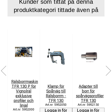
Kunder som tittat på denna
produktkategori tittade även på
Rälsborrmaskin
TFR 130 P för
Klamp för
Adapter till
Vignolräl
Spårväg till
borr för
exklusive
Rälsborrm -
spårvägsprofiler
profiler och
TFR 130
TFR 130
linjal
5952050
5952130
5952000
Logga in för
Logga in för