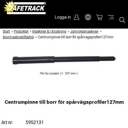
Logga in
Start
/
Produkter
/
Maskiner & Utrustning
/
Järnvägsmaskiner
/
Borrmaskinstillbehör
/
Centrumpinne till borr för spårvägsprofiler127mm
Centrumpinne till borr för spårvägsprofiler127mm
Art nr:
5952131